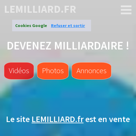
LEMILLIARD.FR
Cookies Google
Refuser et sortir
DEVENEZ MILLIARDAIRE !
Vidéos
Photos
Annonces
Le site
LEMILLIARD.fr
est en vente